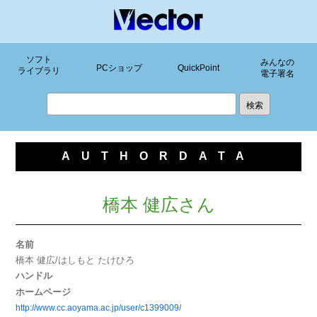
ソフト
みんなの
PCショップ
QuickPoint
ライブラリ
電子署名
AUTHORDATA
橋本 健広さん
名前
橋本 健広/はしもと たけひろ
ハンドル
ホームページ
http://www.cc.aoyama.ac.jp/user/c1399009/