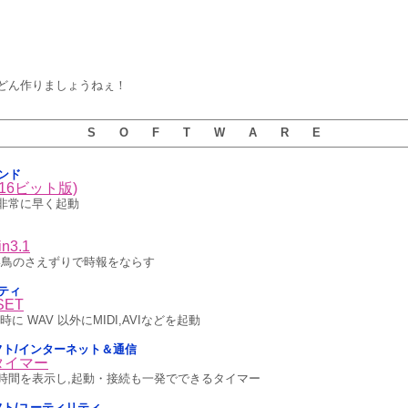
どん作りましょうねぇ！
S O F T W A R E
ウンド
16ビット版)
非常に早く起動
n3.1
い鳥のさえずりで時報をならす
リティ
SET
時に WAV 以外にMIDI,AVIなどを起動
5用ソフト/インターネット＆通信
タイマー
時間を表示し,起動・接続も一発でできるタイマー
用ソフト/ユーティリティ