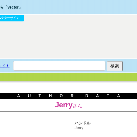
「Vector」
ベクターサイン
ンド！
A U T H O R D A T A
Jerry
さん
ハンドル
Jerry