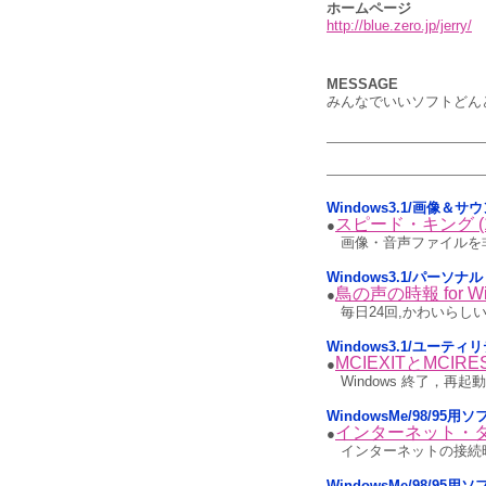
ホームページ
http://blue.zero.jp/jerry/
MESSAGE
みんなでいいソフトどん
Windows3.1/画像＆サ
スピード・キング (
●
画像・音声ファイルを
Windows3.1/パーソナル
鳥の声の時報 for Wi
●
毎日24回,かわいらし
Windows3.1/ユーティ
MCIEXITとMCIRE
●
Windows 終了，再起動
WindowsMe/98/9
インターネット・
●
インターネットの接続
WindowsMe/98/95