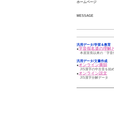
ホームページ
MESSAGE
汎用データ/学習＆教育
字音假名遣の理解
●
本居宣長以來の「字音
汎用データ/文書作成
オンライン廣韻
●
JIS漢字の中古音を始
オンライン説文
●
JIS漢字分解データ