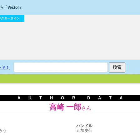
「Vector」
ベクターサイン
ンド！
A U T H O R D A T A
高崎 一郎
さん
ハンドル
ろう
五加皮仙