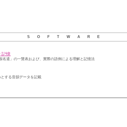
S O F T W A R E
と記憶
假名遣」の一覽表および、實際の語例による理解と記憶法
めとする音韻データを記載