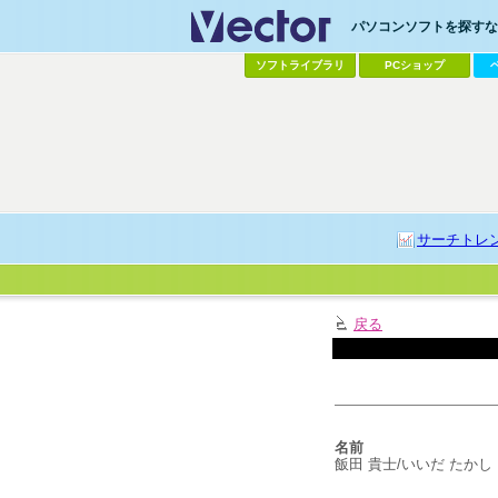
パソコンソフトを探すなら
ソフトライブラリ
PCショップ
サーチトレ
戻る
名前
飯田 貴士/いいだ たかし