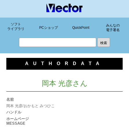
ソフト
みんなの
PCショップ
QuickPoint
ライブラリ
電子署名
AUTHORDATA
岡本 光彦さん
名前
岡本 光彦/おかもと みつひこ
ハンドル
ホームページ
MESSAGE