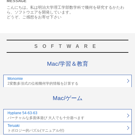
MESSAGE
こんにちは。私は明治大学理工学部数学科で幾何を研究するかたわ
ら、ソフトウエアを開発しています。
どうぞ、ご感想をお寄せ下さい
SOFTWARE
Mac/学習＆教育
Monomie
2変数多項式の位相幾何学的情報を計算する
Mac/ゲーム
Hyplane 54-63-63
バーチャルな多面体遊び 大人でも十分遊べます
Teruaki
トポロジー的パズル(マニュアル付)