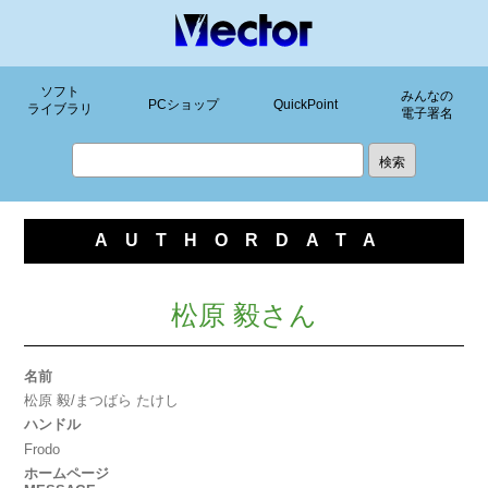
ソフト
みんなの
PCショップ
QuickPoint
ライブラリ
電子署名
AUTHORDATA
松原 毅さん
名前
松原 毅/まつばら たけし
ハンドル
Frodo
ホームページ