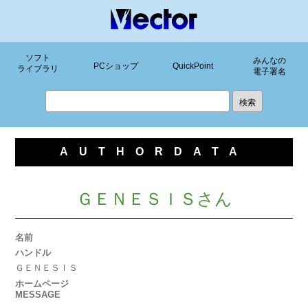
ソフト
みんなの
PCショップ
QuickPoint
ライブラリ
電子署名
AUTHORDATA
ＧＥＮＥＳＩＳさん
名前
ハンドル
ＧＥＮＥＳＩＳ
ホームページ
MESSAGE