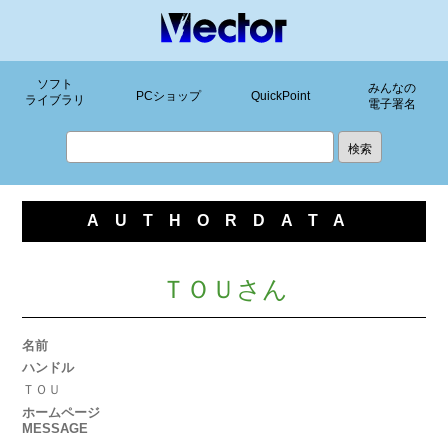
ソフト
みんなの
PCショップ
QuickPoint
ライブラリ
電子署名
AUTHORDATA
ＴＯＵさん
名前
ハンドル
ＴＯＵ
ホームページ
MESSAGE