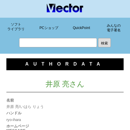
ソフト
みんなの
PCショップ
QuickPoint
ライブラリ
電子署名
AUTHORDATA
井原 亮さん
名前
井原 亮/いはら りょう
ハンドル
ryo-ihara
ホームページ