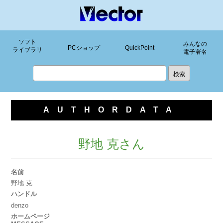
ソフト
みんなの
PCショップ
QuickPoint
ライブラリ
電子署名
AUTHORDATA
野地 克さん
名前
野地 克
ハンドル
denzo
ホームページ