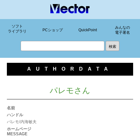
ソフト
みんなの
PCショップ
QuickPoint
ライブラリ
電子署名
AUTHORDATA
パレモさん
名前
ハンドル
パレモ/内海敏夫
ホームページ
MESSAGE