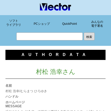
ソフト
みんなの
PCショップ
QuickPoint
ライブラリ
電子署名
AUTHORDATA
村松 浩幸さん
名前
村松 浩幸/むらまつ ひろゆき
ハンドル
ホームページ
MESSAGE