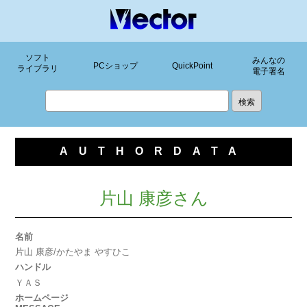
ソフト
みんなの
PCショップ
QuickPoint
ライブラリ
電子署名
AUTHORDATA
片山 康彦さん
名前
片山 康彦/かたやま やすひこ
ハンドル
ＹＡＳ
ホームページ