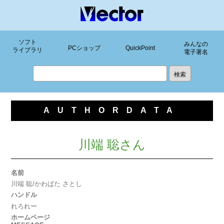
ソフト
みんなの
PCショップ
QuickPoint
ライブラリ
電子署名
AUTHORDATA
川端 聡さん
名前
川端 聡/かわばた さとし
ハンドル
れろれー
ホームページ