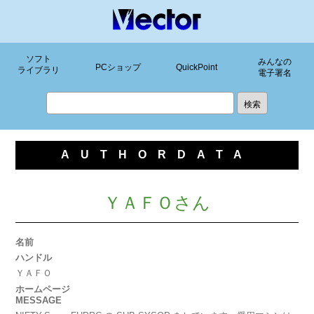
ソフト
みんなの
PCショップ
QuickPoint
ライブラリ
電子署名
AUTHORDATA
ＹＡＦＯさん
名前
ハンドル
ＹＡＦＯ
ホームページ
MESSAGE