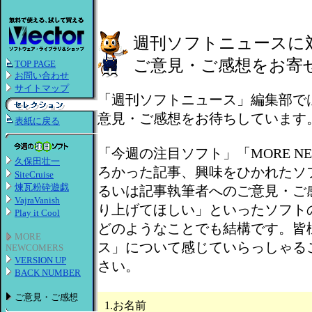
週刊ソフトニュースに
ご意見・ご感想をお寄
TOP PAGE
お問い合わせ
サイトマップ
「週刊ソフトニュース」編集部で
意見・ご感想をお待ちしています
表紙に戻る
「今週の注目ソフト」「MORE NE
久保田壮一
ろかった記事、興味をひかれたソ
SiteCruise
煉瓦粉砕遊戯
るいは記事執筆者へのご意見・ご
VajraVanish
り上げてほしい」といったソフト
Play it Cool
どのようなことでも結構です。皆
MORE
ス」について感じていらっしゃる
NEWCOMERS
VERSION UP
さい。
BACK NUMBER
ご意見・ご感想
1.お名前