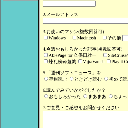
2.メールアドレス
3.お使いのマシン(複数回答可)
Windows
Macintosh
その他
4.今週おもしろかった記事(複数回答可)
AblePage for 久保田壮一
SiteCruis
煉瓦粉砕遊戯
VajraVanish
Play it C
5.「週刊ソフトニュース」を
毎週読む
ときどき読む
初めて読
6.読んでみていかがでしたか？
おもしろかった
まあまあ
ちょっ
7.ご意見・ご感想をお聞かせください