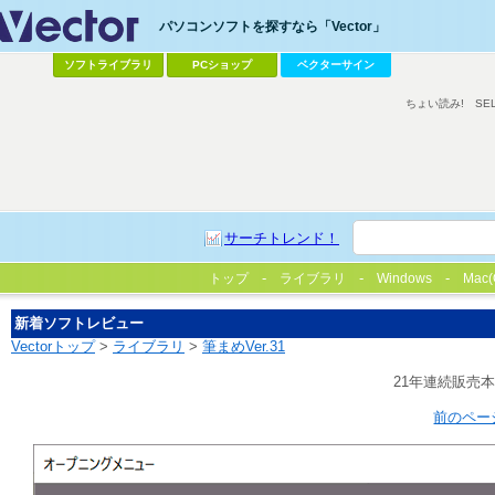
パソコンソフトを探すなら「Vector」
ソフトライブラリ
PCショップ
ベクターサイン
ちょい読み!
SE
サーチトレンド！
トップ
ライブラリ
Windows
Mac(
新着ソフトレビュー
Vectorトップ
>
ライブラリ
>
筆まめVer.31
21年連続販売
前のペー