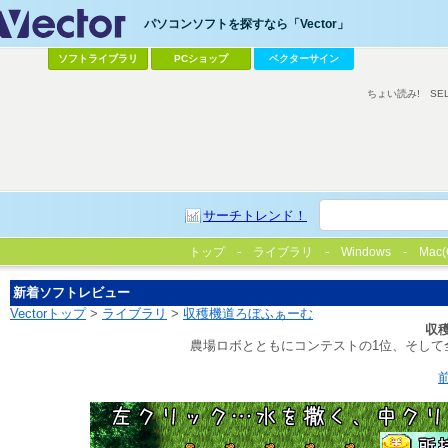
パソコンソフトを探すなら「Vector」
ソフトライブラリ
PCショップ
ベクターサイン
ちょい読み!
SE
サーチトレンド！
トップ
ライブラリ
Windows
Mac(
新着ソフトレビュー
Vectorトップ
>
ライブラリ
>
収穫機道ろぼふぁーむ
収
農場ロボとともにコンテストの1位、そして