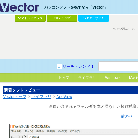
パソコンソフトを探すなら「Vector」
ソフトライブラリ
PCショップ
ベクターサイン
ちょい読み!
SE
サーチトレンド！
トップ
ライブラリ
Windows
Mac(
新着ソフトレビュー
Vectorトップ
>
ライブラリ
>
NeeView
画像が含まれるフォルダを本と見なした操作感覚
前のペー