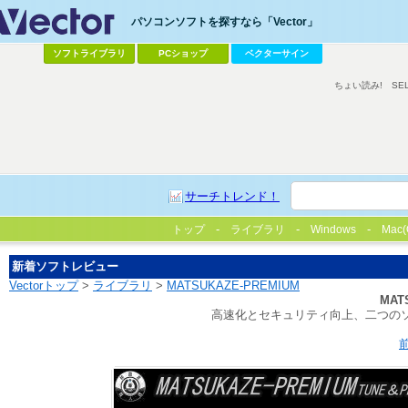
パソコンソフトを探すなら「Vector」
ソフトライブラリ
PCショップ
ベクターサイン
ちょい読み!
SE
サーチトレンド！
トップ
ライブラリ
Windows
Mac(
新着ソフトレビュー
Vectorトップ
>
ライブラリ
>
MATSUKAZE-PREMIUM
MAT
高速化とセキュリティ向上、二つのソ