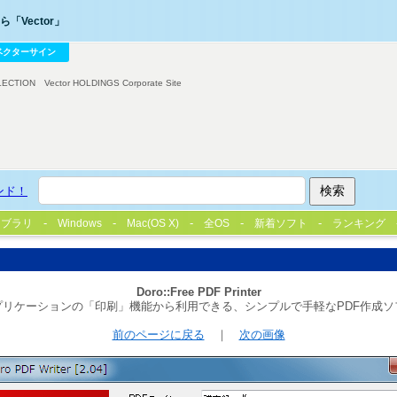
「Vector」
ベクターサイン
LECTION
Vector HOLDINGS Corporate Site
ンド！
イブラリ
Windows
Mac(OS X)
全OS
新着ソフト
ランキング
Doro::Free PDF Printer
プリケーションの「印刷」機能から利用できる、シンプルで手軽なPDF作成ソ
前のページに戻る
｜
次の画像