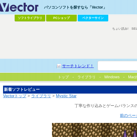
パソコンソフトを探すなら「Vector」
ソフトライブラリ
PCショップ
ベクターサイン
ちょい読み!
SE
サーチトレンド！
トップ
ライブラリ
Windows
Mac(
新着ソフトレビュー
Vectorトップ
>
ライブラリ
>
Mystic Star
丁寧な作り込みとゲームバランスの
前のペー