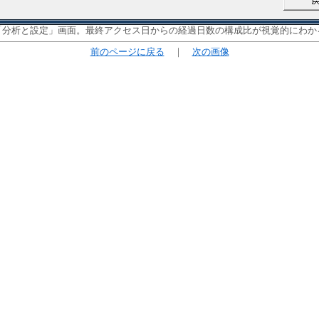
「分析と設定」画面。最終アクセス日からの経過日数の構成比が視覚的にわか
前のページに戻る
｜
次の画像