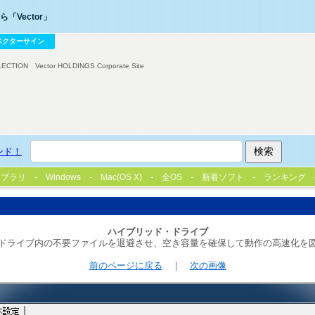
「Vector」
ベクターサイン
LECTION
Vector HOLDINGS Corporate Site
ンド！
イブラリ
Windows
Mac(OS X)
全OS
新着ソフト
ランキング
ハイブリッド・ドライブ
:ドライブ内の不要ファイルを退避させ、空き容量を確保して動作の高速化を
前のページに戻る
｜
次の画像