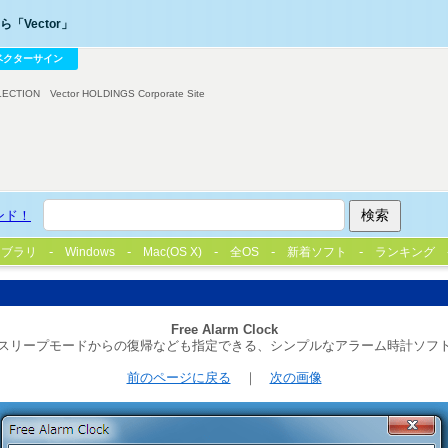
「Vector」
ベクターサイン
LECTION
Vector HOLDINGS Corporate Site
ンド！
イブラリ
Windows
Mac(OS X)
全OS
新着ソフト
ランキング
Free Alarm Clock
スリープモードからの復帰なども指定できる、シンプルなアラーム時計ソフ
前のページに戻る
｜
次の画像