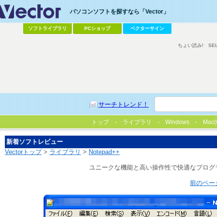
パソコンソフトを探すなら「Vector」
ソフトライブラリ
PCショップ
ベクターサイン
ちょい読み!
SE
サーチトレンド！
トップ
ライブラリ
Windows
Mac(
新着ソフトレビュー
Vectorトップ
>
ライブラリ
>
Notepad++
ユニークな機能と高い操作性で快適なプログ
前のペー