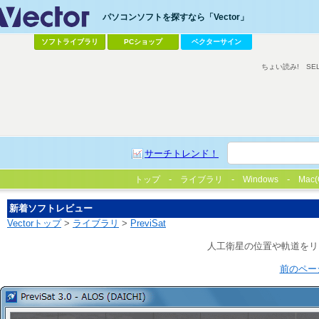
パソコンソフトを探すなら「Vector」
ソフトライブラリ
PCショップ
ベクターサイン
ちょい読み!
SE
サーチトレンド！
トップ
ライブラリ
Windows
Mac(
新着ソフトレビュー
Vectorトップ
>
ライブラリ
>
PreviSat
人工衛星の位置や軌道をリ
前のペー