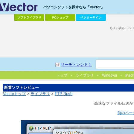
パソコンソフトを探すなら「Vector」
ソフトライブラリ
PCショップ
ベクターサイン
ちょい読み!
SE
サーチトレンド！
トップ
ライブラリ
Windows
Mac(
新着ソフトレビュー
Vectorトップ
>
ライブラリ
>
FTP Rush
高速なファイル転送が
前のペー