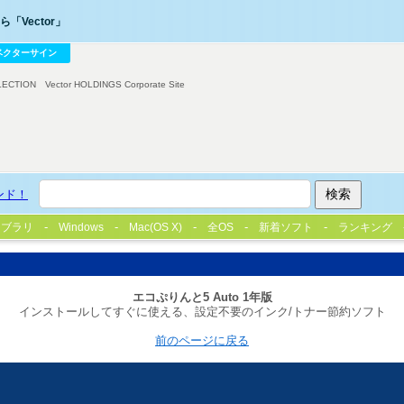
「Vector」
ベクターサイン
LECTION
Vector HOLDINGS Corporate Site
ンド！
イブラリ
Windows
Mac(OS X)
全OS
新着ソフト
ランキング
エコぷりんと5 Auto 1年版
インストールしてすぐに使える、設定不要のインク/トナー節約ソフト
前のページに戻る