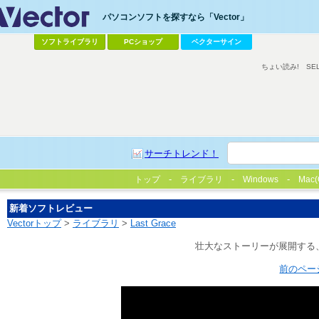
パソコンソフトを探すなら「Vector」
ソフトライブラリ
PCショップ
ベクターサイン
ちょい読み!
SE
サーチトレンド！
トップ
ライブラリ
Windows
Mac(
新着ソフトレビュー
Vectorトップ
>
ライブラリ
>
Last Grace
壮大なストーリーが展開する
前のペー