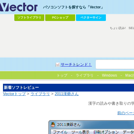
パソコンソフトを探すなら「Vector」
ソフトライブラリ
PCショップ
ベクターサイン
ちょい読み!
SE
サーチトレンド！
トップ
ライブラリ
Windows
Mac(
新着ソフトレビュー
Vectorトップ
>
ライブラリ
>
2011漢爺さん
漢字の読みや書き取りの
前のペー