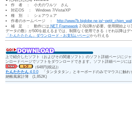
作 者 ： 小犬のワルツ さん
対応OS ： Windows 7/Vista/XP
種 別 ： シェアウェア
作者のホームページ ：
http://www7b.biglobe.ne.jp/~petit_chien_wal
補 足 ： 動作には
.NET Framework
2.0以降が必要。使用開始よ
データの数）が500を超えるまでは、制限なく使用できる（それ以降は
「たんたたたん」ダウンロード・お支払いページ
から行える
上で紹介したソフト（およびその関連ソフト）のソフト詳細ページにジャ
ンロードページでソフトをダウンロードできます。ソフト詳細ページには
（648円(税込)）
たんたたたん
4.0.0
「タンタタタン」とキーボードのみでマウスに触れ
納帳風家計簿
(1,852K)