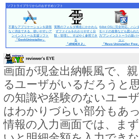
ソフトライブラリからのおすすめソフト
不要なアプリケーションを跡形
実際のフォルダ構造にかかわら
64bit OSに完全対応。ハン
なく消去できる、使いやすいア
ずファイルをわかりやすく分
モードの改善なども図られた
ンインストール支援ソフト
類・管理し、すばやく参照でき
力”アンインストーラの新バ
「GeekUninstaller」
る
ョン
「dINDEX.2」
「Revo Uninstaller Fre
reviewer's EYE
画面が現金出納帳風で、
るユーザがいるだろうと
の知識や経験のないユー
はわかりづらい部分もあ
情報の入力画面では、まず
いと明細金額を入力でき