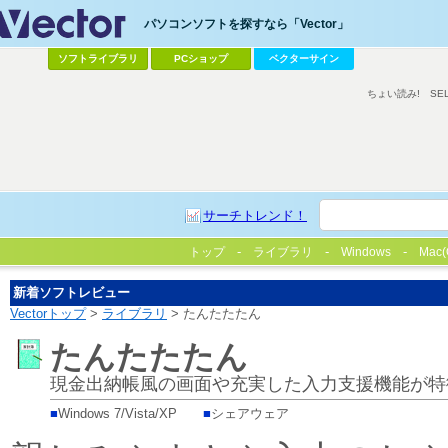
パソコンソフトを探すなら「Vector」
ソフトライブラリ
PCショップ
ベクターサイン
ちょい読み!
SE
サーチトレンド！
トップ
ライブラリ
Windows
Mac(
新着ソフトレビュー
Vectorトップ
>
ライブラリ
> たんたたたん
たんたたたん
現金出納帳風の画面や充実した入力支援機能が特
■
Windows 7/Vista/XP
■
シェアウェア