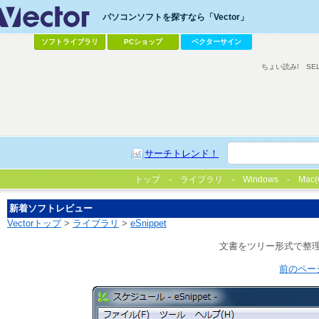
パソコンソフトを探すなら「Vector」
ソフトライブラリ
PCショップ
ベクターサイン
ちょい読み!
SE
サーチトレンド！
トップ
ライブラリ
Windows
Mac(
新着ソフトレビュー
Vectorトップ
>
ライブラリ
>
eSnippet
文書をツリー形式で整
前のペー