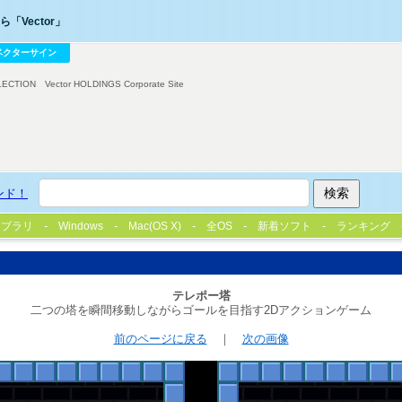
「Vector」
ベクターサイン
LECTION
Vector HOLDINGS Corporate Site
ンド！
イブラリ
Windows
Mac(OS X)
全OS
新着ソフト
ランキング
テレポー塔
二つの塔を瞬間移動しながらゴールを目指す2Dアクションゲーム
前のページに戻る
｜
次の画像