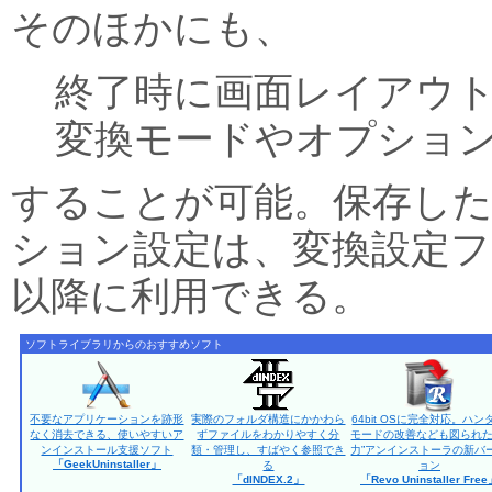
そのほかにも、
終了時に画面レイアウ
変換モードやオプショ
することが可能。保存し
ション設定は、変換設定
以降に利用できる。
ソフトライブラリからのおすすめソフト
不要なアプリケーションを跡形
実際のフォルダ構造にかかわら
64bit OSに完全対応。ハン
なく消去できる、使いやすいア
ずファイルをわかりやすく分
モードの改善なども図られた
ンインストール支援ソフト
類・管理し、すばやく参照でき
力”アンインストーラの新バ
「GeekUninstaller」
る
ョン
「dINDEX.2」
「Revo Uninstaller Fre