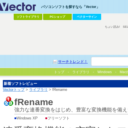
パソコンソフトを探すなら「Vector」
ソフトライブラリ
PCショップ
ベクターサイン
ちょい読み!
SE
サーチトレンド！
トップ
ライブラリ
Windows
Mac(
新着ソフトレビュー
Vectorトップ
>
ライブラリ
> fRename
fRename
強力な連番変換をはじめ、豊富な変換機能を備え
■
Windows XP
■
フリーソフト