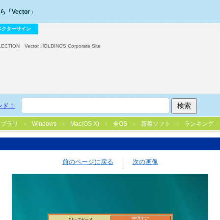
「Vector」
ベクターサイン
LECTION
Vector HOLDINGS Corporate Site
ンド！
イブラリ
Windows
Mac(OS X)
全OS
新着ソフト
ランキング
前のページに戻る
｜
次の画像