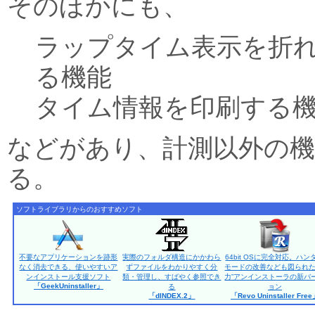
そのほかにも、
ラップタイム表示を折
る機能
タイム情報を印刷する
などがあり、計測以外の
る。
ソフトライブラリからのおすすめソフト
不要なアプリケーションを跡形
実際のフォルダ構造にかかわら
64bit OSに完全対応。ハン
なく消去できる、使いやすいア
ずファイルをわかりやすく分
モードの改善なども図られた
ンインストール支援ソフト
類・管理し、すばやく参照でき
力”アンインストーラの新バ
「GeekUninstaller」
る
ョン
「dINDEX.2」
「Revo Uninstaller Fre