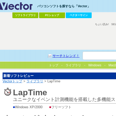
パソコンソフトを探すなら「Vector」
ソフトライブラリ
PCショップ
ベクターサイン
ちょい読み!
SE
サーチトレンド！
トップ
ライブラリ
Windows
Mac(
新着ソフトレビュー
Vectorトップ
>
ライブラリ
> LapTime
LapTime
ユニークなイベント計測機能を搭載した多機能ス
■
Windows XP/2000
■
フリーソフト