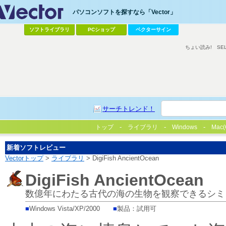
パソコンソフトを探すなら「Vector」
ソフトライブラリ
PCショップ
ベクターサイン
ちょい読み!
SE
サーチトレンド！
トップ
ライブラリ
Windows
Mac(
新着ソフトレビュー
Vectorトップ
>
ライブラリ
> DigiFish AncientOcean
DigiFish AncientOcean
数億年にわたる古代の海の生物を観察できるシミ
■
Windows Vista/XP/2000
■
製品：試用可