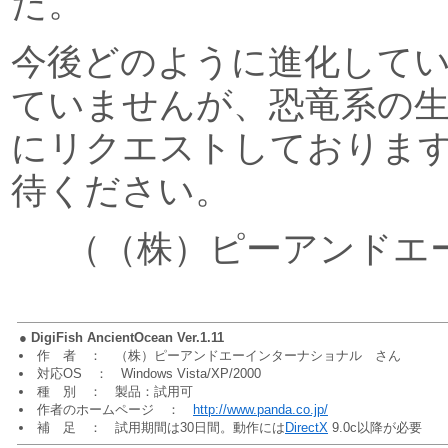
た。
今後どのように進化して
ていませんが、恐竜系の
にリクエストしておりま
待ください。
（（株）ピーアンドエ
●
DigiFish AncientOcean Ver.1.11
作 者 ： （株）ピーアンドエーインターナショナル さん
対応OS ： Windows Vista/XP/2000
種 別 ： 製品：試用可
作者のホームページ ：
http://www.panda.co.jp/
補 足 ： 試用期間は30日間。動作には
DirectX
9.0c以降が必要