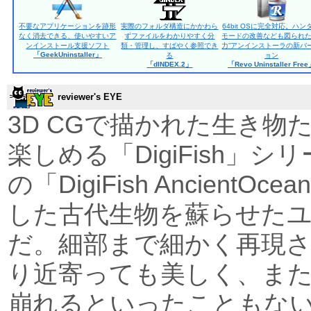
不要なアプリケーションを跡形
実際のフォルダ構造にかかわら
64bit OSに完全対応。ハン
なく消去できる、使いやすいア
ずファイルをわかりやすく分
モードの改善なども図られた
ンインストール支援ソフト
類・管理し、すばやく参照でき
力”アンインストーラの新バ
「GeekUninstaller」
る
ョン
「dINDEX.2」
「Revo Uninstaller Fre
reviewer's EYE
3D CGで描かれた生き物
楽しめる「DigiFish」
の「DigiFish Ancient
した古代生物を蘇らせた
だ。細部まで細かく再現さ
り近寄っても美しく、ま
崩れるといったこともな