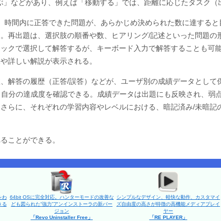
遊ぶ」などがあり、例えば「移動する」では、距離に応じたタスク
。時間内に正答できた問題が、あらかじめ決められた数に達すると
。再出題は、選択肢の順番や数、ヒアリング/記述といった問題の
ックで選択して解答するが、キーボード入力で解答することも可能
味や詳しい解説が表示される。
、解答の履歴（正答/誤答）などが、ユーザ別の成績データとして
、自分の達成度を確認できる。成績データは出題にも反映され、弱
さらに、それぞれの学習内容やレベルにおける、暗記済み/未暗記
べることができる。
をわ
64bit OSに完全対応。ハンターモードの改善な
シンプルなデザイン、軽快な動作、カスタマイ
きる
ども図られた“強力”アンインストーラの新バー
ズ自由度の高さが特徴の高機能メディアプレイ
ジョン
ヤー
「Revo Uninstaller Free」
「RE PLAYER」