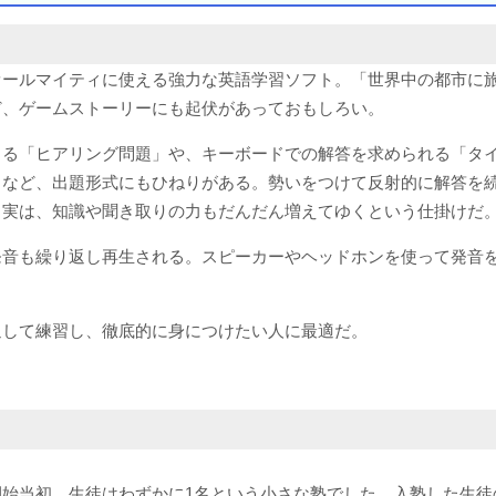
オールマイティに使える強力な英語学習ソフト。「世界中の都市に
ど、ゲームストーリーにも起伏があっておもしろい。
よる「ヒアリング問題」や、キーボードでの解答を求められる「タ
」など、出題形式にもひねりがある。勢いをつけて反射的に解答を
、実は、知識や聞き取りの力もだんだん増えてゆくという仕掛けだ
発音も繰り返し再生される。スピーカーやヘッドホンを使って発音
。
返して練習し、徹底的に身につけたい人に最適だ。
始当初、生徒はわずかに1名という小さな塾でした。入塾した生徒