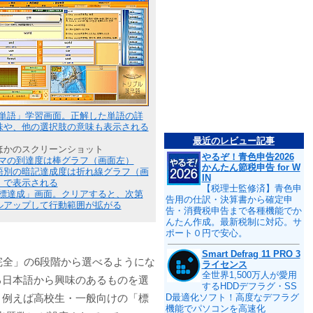
単語」学習画面。正解した単語の詳
味や、他の選択肢の意味も表示される
最近のレビュー記事
ほかのスクリーンショット
やるぞ！青色申告2026
マの到達度は棒グラフ（画面左）
かんたん節税申告 for W
語別の暗記達成度は折れ線グラフ（画
IN
）で表示される
【税理士監修済】青色申
標達成」画面。クリアすると、次第
告用の仕訳・決算書から確定申
ルアップして行動範囲が拡がる
告・消費税申告まで各種機能でか
んたん作成。最新税制に対応。サ
ポート０円で安心。
Smart Defrag 11 PRO 3
完全」の6段階から選べるようにな
ライセンス
全世界1,500万人が愛用
る日本語から興味のあるものを選
するHDDデフラグ・SS
、例えば高校生・一般向けの「標
D最適化ソフト！高度なデフラグ
機能でパソコンを高速化