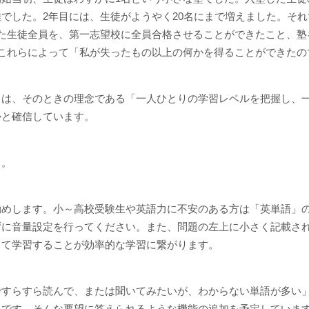
でした。2年目には、生徒がようやく20名にまで増えました。そ
た生徒全員を、第一志望校に全員合格させることができたこと、塾
これらによって「私が失ったもの以上の何かを得ることができたの
トは、そのときの理念である「一人ひとりの学習レベルを把握し、
かと確信しています。
と。
勧めします。小～高校受験生や英語力に不安のある方は「英単語」
ずに音量設定を行ってください。また、問題の左上に小さく記載さ
して学習することが効率的な学習に繋がります。
ですらすら読んで、または聞いてみたいが、わからない単語が多い
らです。そんな要望に答えられるような機能の追加を予定していま