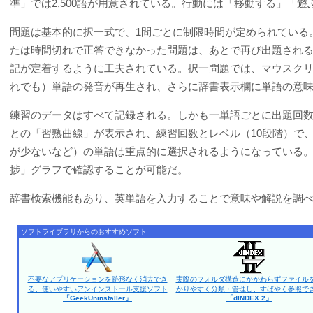
準」では2,500語が用意されている。行動には「移動する」「
問題は基本的に択一式で、1問ごとに制限時間が定められている
たは時間切れで正答できなかった問題は、あとで再び出題される
記が定着するように工夫されている。択一問題では、マウスクリ
れでも）単語の発音が再生され、さらに辞書表示欄に単語の意
練習のデータはすべて記録される。しかも一単語ごとに出題回数
との「習熟曲線」が表示され、練習回数とレベル（10段階）で
が少ないなど）の単語は重点的に選択されるようになっている。
捗」グラフで確認することが可能だ。
辞書検索機能もあり、英単語を入力することで意味や解説を調
ソフトライブラリからのおすすめソフト
不要なアプリケーションを跡形なく消去でき
実際のフォルダ構造にかかわらずファイル
る、使いやすいアンインストール支援ソフト
かりやすく分類・管理し、すばやく参照で
「GeekUninstaller」
「dINDEX.2」