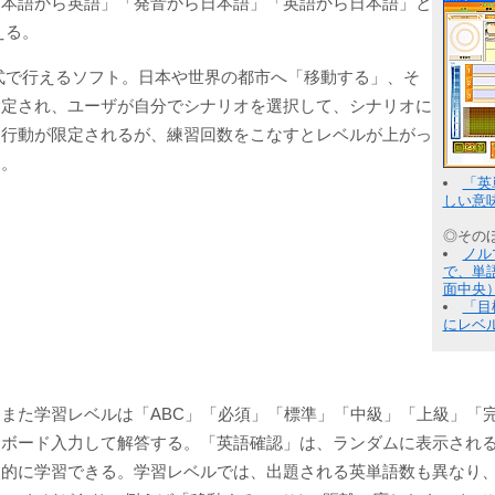
日本語から英語」「発音から日本語」「英語から日本語」と
える。
式で行えるソフト。日本や世界の都市へ「移動する」、そ
設定され、ユーザが自分でシナリオを選択して、シナリオに
は行動が限定されるが、練習回数をこなすとレベルが上がっ
く。
「英
しい意
◎その
ノル
で、単
面中央
「目
にレベ
また学習レベルは「ABC」「必須」「標準」「中級」「上級」「
ーボード入力して解答する。「英語確認」は、ランダムに表示され
点的に学習できる。学習レベルでは、出題される英単語数も異なり