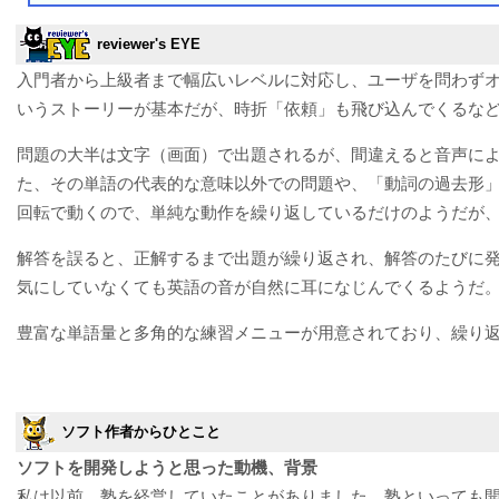
reviewer's EYE
入門者から上級者まで幅広いレベルに対応し、ユーザを問わず
いうストーリーが基本だが、時折「依頼」も飛び込んでくるな
問題の大半は文字（画面）で出題されるが、間違えると音声に
た、その単語の代表的な意味以外での問題や、「動詞の過去形
回転で動くので、単純な動作を繰り返しているだけのようだが
解答を誤ると、正解するまで出題が繰り返され、解答のたびに
気にしていなくても英語の音が自然に耳になじんでくるようだ
豊富な単語量と多角的な練習メニューが用意されており、繰り
ソフト作者からひとこと
ソフトを開発しようと思った動機、背景
私は以前、塾を経営していたことがありました。塾といっても開