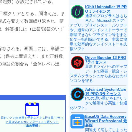
（出題数）が設定されている。
IObit Uninstaller 15 PR
O 3ライセンス
目標クリアとなる。間違えた、ま
通常のプログラムはもち
ろん、Microsoftストア
形式を変えて数回繰り返され、暗
アプリ、プリインストールソフト
。解答後には（正答/誤答のいず
や、通常のアンインストーラーで
削除できないプラグイン等をまと
めて一括削除ができる、非常に簡
単で効率的なアンインストール支
保存される。画面上には、単語ご
援ソフト
点（過去に間違えた、まだ正解数
Driver Booster 13 PRO
3ライセンス
の単語の割合も「全体レベル進
最新ドライバへのアップ
デートで障害・競合・シ
ステムクラッシュからあなたのパ
ソコンを守る
Advanced SystemCare
19 PRO 3ライセンス
PCの遅い重いを1クリッ
クで解消する高速・快適
化ソフト。
EaseUS Data Recovery
日付ごとの出来事や予定などを“1行文章”でサッ
Wizard Professional 最
と書き込めるカレンダー＋メモ帳ソフト
新版
「出来事帳」
間違えて消してしまった