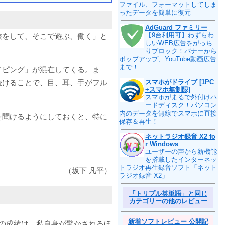
ファイル、フォーマットしてしま
ったデータを簡単に復元
AdGuard ファミリー
【9台利用可】わずらわ
旅をして、そこで遊ぶ、働く」と
しいWEB広告をがっち
りブロック！バナーから
ポップアップ、YouTube動画広告
まで！
イピング」が混在してくる。ま
続けることで、目、耳、手がフル
スマホがドライブ [1PC
+スマホ無制限]
。
スマホがまるで外付けハ
ードディスク！パソコン
内のデータを無線でスマホに直接
を聞けるようにしておくと、特に
保存＆再生！
ネットラジオ録音 X2 fo
r Windows
ユーザーの声から新機能
を搭載したインターネッ
トラジオ再生録音ソフト「ネット
（坂下 凡平）
ラジオ録音 X2」
「トリプル英単語」と同じ
カテゴリーの他のレビュー
新着ソフトレビュー 公開記
の成績は、私自身が驚かされるほ