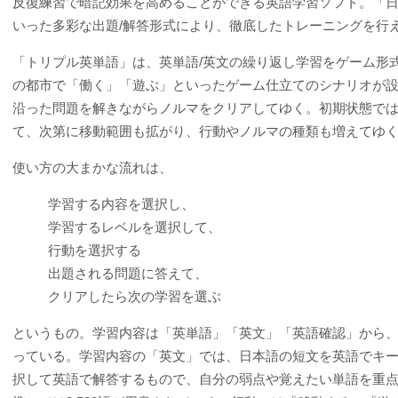
反復練習で暗記効果を高めることができる英語学習ソフト。「
いった多彩な出題/解答形式により、徹底したトレーニングを行
「トリプル英単語」は、英単語/英文の繰り返し学習をゲーム形
の都市で「働く」「遊ぶ」といったゲーム仕立てのシナリオが
沿った問題を解きながらノルマをクリアしてゆく。初期状態で
て、次第に移動範囲も拡がり、行動やノルマの種類も増えてゆ
使い方の大まかな流れは、
学習する内容を選択し、
学習するレベルを選択して、
行動を選択する
出題される問題に答えて、
クリアしたら次の学習を選ぶ
というもの。学習内容は「英単語」「英文」「英語確認」から、
っている。学習内容の「英文」では、日本語の短文を英語でキ
択して英語で解答するもので、自分の弱点や覚えたい単語を重