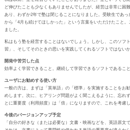
ど伸びたことも少なくもありませんでしたが、経営は非常に困難
あり、わずか2年で塾は閉じることになりました。受験生であっ
から「4月も続けてほしかった」という言葉をいただけたこと。
ました。
私はもう塾を経営することはないでしょう。しかし、このソフ
習」、そしてそのときの思いを実践してくれるソフトではない
開発中苦労した点
効率よく学習できること。継続して学習できるソフトであるこ
ユーザにお勧めする使い方
一般の方は、まずは「英単語」の「標準」を実施することをお
めします。次に、ヒアリング問題がよく聞こえるように、忘れ
とに重要度（利用頻度）は「倍」になりますので、これを考慮
今後のバージョンアップ予定
「自分の好きな（または必要な）文書・映画などを、英語原文
それは、文書によって専門性や使われる単語の重要度が違うか