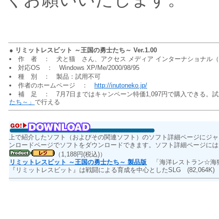
●
リミットレスビット ～王国の勇士たち～ Ver.1.00
作 者 ： 犬と猫 さん、アクセス メディア インターナショナル
対応OS ： Windows XP/Me/2000/98/95
種 別 ： 製品：試用不可
作者のホームページ ：
http://inutoneko.jp/
補 足 ： 7月7日まではキャンペーン特価1,097円で購入できる。
たち～」
で行える
上で紹介したソフト（およびその関連ソフト）のソフト詳細ページにジャ
ンロードページでソフトをダウンロードできます。ソフト詳細ページには
（1,188円(税込)）
リミットレスビット ～王国の勇士たち～ 製品版
「海洋レストラン☆海猫
『リミットレスビット』は戦闘による育成を中心としたSLG
(82,064K)