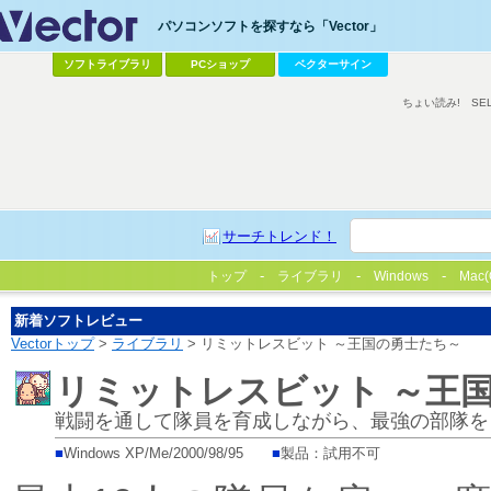
パソコンソフトを探すなら「Vector」
ソフトライブラリ
PCショップ
ベクターサイン
ちょい読み!
SE
サーチトレンド！
トップ
ライブラリ
Windows
Mac(
新着ソフトレビュー
Vectorトップ
>
ライブラリ
> リミットレスビット ～王国の勇士たち～
リミットレスビット ～王
戦闘を通して隊員を育成しながら、最強の部隊を
■
Windows XP/Me/2000/98/95
■
製品：試用不可