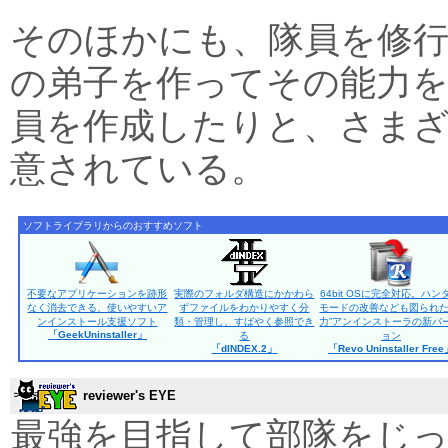
そのほかにも、隊員を修
の弟子を作ってその能力を
員を作成したりと、さま
意されている。
ソフトライブラリからのおすすめソフト
不要なアプリケーションを跡形
実際のフォルダ構造にかかわら
64bit OSに完全対応。ハン
なく消去できる、使いやすいア
ずファイルをわかりやすく分
モードの改善なども図られた
ンインストール支援ソフト
類・管理し、すばやく参照でき
力”アンインストーラの新バ
「GeekUninstaller」
る
ョン
「dINDEX.2」
「Revo Uninstaller Fre
reviewer's EYE
最強を目指して部隊をじ