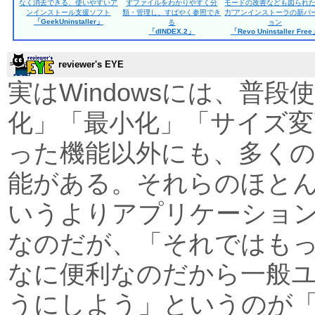
なく消去できる、使いやすいア
ずファイルをわかりやすく分
モードの改善なども図られた
ンインストール支援ソフト
類・管理し、すばやく参照でき
力”アンインストーラの新バ
「GeekUninstaller」
る
ョン
「dINDEX.2」
「Revo Uninstaller Fre
reviewer's EYE
実はWindowsには、普
化」「最小化」「サイズ変
った機能以外にも、多く
能がある。それらのほと
いうよりアプリケーショ
なのだが、「それではも
なに便利なのだから一般
うにしよう」というのが「Actu