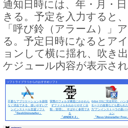
通知日時には、年・月・日
きる。予定を入力すると
「呼び鈴（アラーム）」
る。予定日時になるとア
ョンして横に揺れ、吹き
ケジュール内容が表示さ
ソフトライブラリからのおすすめソフト
不要なアプリケーションを跡形
実際のフォルダ構造にかかわら
64bit OSに完全対応。ハン
なく消去できる、使いやすいア
ずファイルをわかりやすく分
モードの改善なども図られた
ンインストール支援ソフト
類・管理し、すばやく参照でき
力”アンインストーラの新バ
「GeekUninstaller」
る
ョン
「dINDEX.2」
「Revo Uninstaller Fre