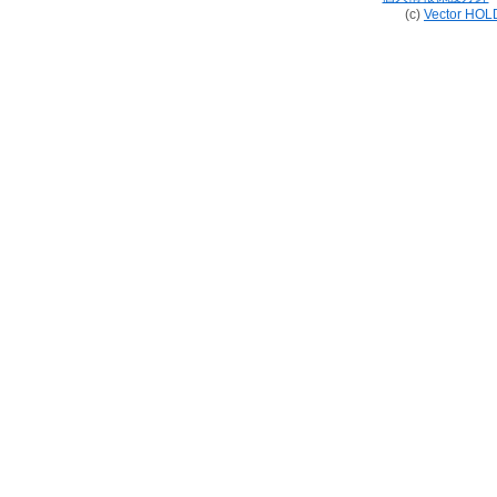
(c)
Vector HOL