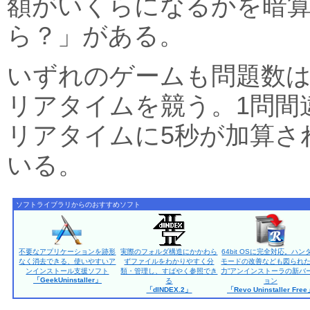
額がいくらになるかを暗
ら？」がある。
いずれのゲームも問題数は
リアタイムを競う。1問間
リアタイムに5秒が加算さ
いる。
ソフトライブラリからのおすすめソフト
不要なアプリケーションを跡形
実際のフォルダ構造にかかわら
64bit OSに完全対応。ハン
なく消去できる、使いやすいア
ずファイルをわかりやすく分
モードの改善なども図られた
ンインストール支援ソフト
類・管理し、すばやく参照でき
力”アンインストーラの新バ
「GeekUninstaller」
る
ョン
「dINDEX.2」
「Revo Uninstaller Fre