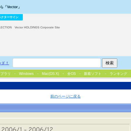
「Vector」
ベクターサイン
LECTION
Vector HOLDINGS Corporate Site
ンド！
イブラリ
Windows
Mac(OS X)
全OS
新着ソフト
ランキング
前のページに戻る