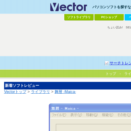
パソコンソフトを探すなら
ソフトライブラリ
PCショップ
ちょい読み!
SE
サーチトレ
トップ
ラ
新着ソフトレビュー
Vectorトップ
>
ライブラリ
>
舞暦 -Maica-