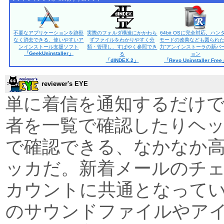
不要なアプリケーションを跡形
実際のフォルダ構造にかかわら
64bit OSに完全対応。ハン
なく消去できる、使いやすいア
ずファイルをわかりやすく分
モードの改善なども図られた
ンインストール支援ソフト
類・管理し、すばやく参照でき
力”アンインストーラの新バ
「GeekUninstaller」
る
ョン
「dINDEX.2」
「Revo Uninstaller Fre
reviewer's EYE
単に着信を通知するだけ
者を一覧で確認したりヘ
で確認できる、なかなか
ッカだ。新着メールのチ
カウントに共通となって
のサウンドファイルやア