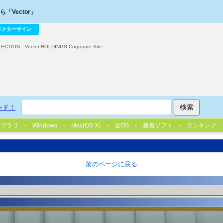
「Vector」
ベクターサイン
LECTION
Vector HOLDINGS Corporate Site
ンド！
イブラリ
Windows
Mac(OS X)
全OS
新着ソフト
ランキング
前のページに戻る