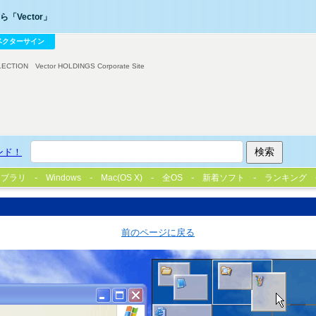
「Vector」
ベクターサイン
LECTION
Vector HOLDINGS Corporate Site
ンド！
イブラリ
Windows
Mac(OS X)
全OS
新着ソフト
ランキング
前のページに戻る