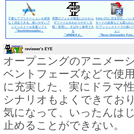
不要なアプリケーションを跡形
実際のフォルダ構造にかかわら
64bit OSに完全対応。ハン
なく消去できる、使いやすいア
ずファイルをわかりやすく分
モードの改善なども図られた
ンインストール支援ソフト
類・管理し、すばやく参照でき
力”アンインストーラの新バ
「GeekUninstaller」
る
ョン
「dINDEX.2」
「Revo Uninstaller Fre
reviewer's EYE
オープニングのアニメー
ベントフェーズなどで使用
に充実した、実にドラマ
シナリオもよくできてお
気になって、いったんは
止めることができない。