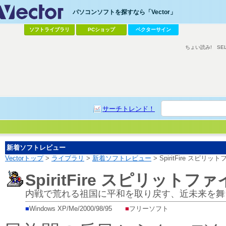
パソコンソフトを探すなら「Vector」
ソフトライブラリ
PCショップ
ベクターサイン
ちょい読み!
SE
サーチトレンド！
新着ソフトレビュー
Vectorトップ
>
ライブラリ
>
新着ソフトレビュー
> SpiritFire スピリッ
SpiritFire スピリットフ
内戦で荒れる祖国に平和を取り戻す、近未来を舞台
■
Windows XP/Me/2000/98/95
■
フリーソフト