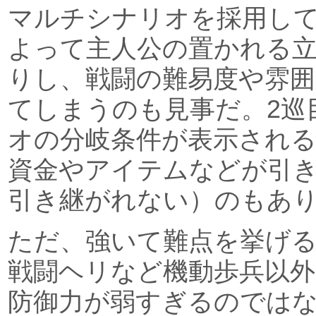
マルチシナリオを採用し
よって主人公の置かれる
りし、戦闘の難易度や雰
てしまうのも見事だ。2巡
オの分岐条件が表示され
資金やアイテムなどが引
引き継がれない）のもあ
ただ、強いて難点を挙げ
戦闘ヘリなど機動歩兵以
防御力が弱すぎるのでは