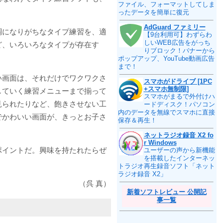
ファイル、フォーマットしてしま
ったデータを簡単に復元
AdGuard ファミリー
調になりがちなタイプ練習を、適
【9台利用可】わずらわ
しいWEB広告をがっち
ど、いろいろなタイプが存在す
りブロック！バナーから
ポップアップ、YouTube動画広告
まで！
い画面は、それだけでワクワクさ
スマホがドライブ [1PC
+スマホ無制限]
していく練習メニューまで揃って
スマホがまるで外付けハ
見られたりなど、飽きさせない工
ードディスク！パソコン
内のデータを無線でスマホに直接
でかわいい画面が、きっとお子さ
保存＆再生！
ネットラジオ録音 X2 fo
r Windows
ポイントだ。興味を持たれたらぜ
ユーザーの声から新機能
を搭載したインターネッ
トラジオ再生録音ソフト「ネット
ラジオ録音 X2」
（呉 真）
新着ソフトレビュー 公開記
事一覧