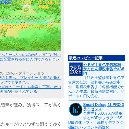
ぜんキーはいれつの画面。文字が対応
最近のレビュー記事
に配置される前に入力できるとコン
やるぞ！青色申告2026
かんたん節税申告 for W
のほかのスクリーンショット
IN
成績を表示。プレイヤーの成績が折れ
【税理士監修済】青色申
ラフで表示される
告用の仕訳・決算書から確定申
いずれのモードにも非常に丁寧なせつ
告・消費税申告まで各種機能でか
画面が用意されている
んたん作成。最新税制に対応。サ
ポート０円で安心。
度習熟が進み、獲得スコアが高く
Smart Defrag 11 PRO 3
ライセンス
全世界1,500万人が愛用
するHDDデフラグ・SS
D最適化ソフト！高度なデフラグ
れたキーがひとつずつ消えてゆく
機能でパソコンを高速化