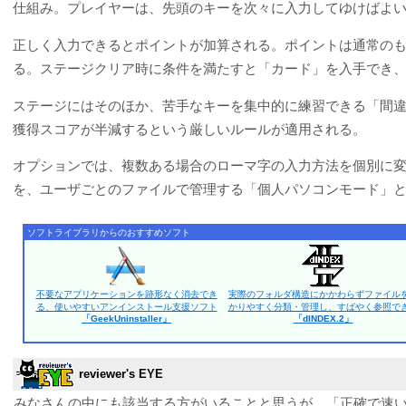
仕組み。プレイヤーは、先頭のキーを次々に入力してゆけばよ
正しく入力できるとポイントが加算される。ポイントは通常の
る。ステージクリア時に条件を満たすと「カード」を入手でき
ステージにはそのほか、苦手なキーを集中的に練習できる「間
獲得スコアが半減するという厳しいルールが適用される。
オプションでは、複数ある場合のローマ字の入力方法を個別に変更
を、ユーザごとのファイルで管理する「個人パソコンモード」
ソフトライブラリからのおすすめソフト
不要なアプリケーションを跡形なく消去でき
実際のフォルダ構造にかかわらずファイル
る、使いやすいアンインストール支援ソフト
かりやすく分類・管理し、すばやく参照で
「GeekUninstaller」
「dINDEX.2」
reviewer's EYE
みなさんの中にも該当する方がいることと思うが、「正確で速