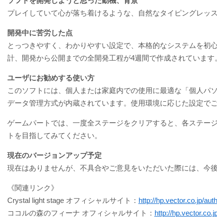
ソフトを開発しようと思った動機、背景
プレイしていて心が落ち着けるような、自然なタイピングレッ
開発中に苦労した点
とっつきやすく、わかりやすい設定で、本格的なシステムを初
計、開発から公開までの全開発工程が4週間で作成されています
ユーザにお勧めする使い方
このソフトには、個人または家庭内での使用に最適な「個人パ
データ管理方式が内蔵されています。使用環境に応じた設定で
ゲームパートでは、一度全ステージをクリアすると、各ステー
トを目指してみてください。
現在のバージョンアップ予定
現在はありませんが、不具合やご意見をいただいた際には、今
《関連リンク》
Crystal light stage オフィシャルサイト：
http://hp.vector.co.jp/au
ココルの森のフィーナ オフィシャルサイト：
http://hp.vector.co