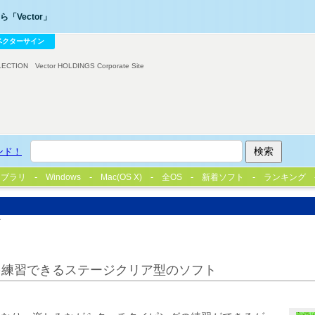
「Vector」
ベクターサイン
LECTION
Vector HOLDINGS Corporate Site
ンド！
イブラリ
Windows
Mac(OS X)
全OS
新着ソフト
ランキング
ナ
を練習できるステージクリア型のソフト