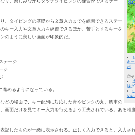
になり、楽しみながらタッチタイピングの練習ができるゲー
なり、タイピングの基礎から文章入力までを練習できるステー
独のキー入力や文章入力を練習できるほか、苦手とするキーを
ョンのように美しい画面が印象的だ。
ステージ
キー
ボ
ージ
◎そ
ジ
線グ
に進めるようになっている。
めい
初などの場面で、キー配列に対応した青やピンクの丸、風車の
く、画面だけを見てキー入力を行えるよう工夫されている。ある程
字表記したものが一緒に表示される。正しく入力できると、入力さ