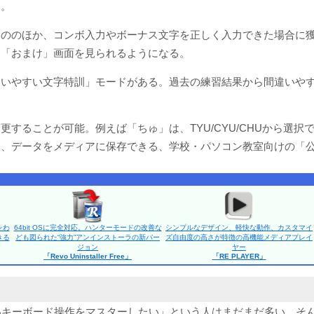
い。
もののほか、コンボ入力やボーナス文字を正しく入力できた場合に
、「おまけ」画面を見られるようになる。
違いやすい文字特訓」モードがある。過去の練習結果から間違いや
することが可能。例えば「ちゅ」は、TYU/CYU/CHUから選択
と、データをメディアに保存できる、学校・パソコン教室向けの「
をわ
64bit OSに完全対応。ハンターモードの改善な
シンプルなデザイン、軽快な動作、カスタマイ
きる
ども図られた“強力”アンインストーラの新バー
ズ自由度の高さが特徴の高機能メディアプレイ
ジョン
ヤー
「Revo Uninstaller Free」
「RE PLAYER」
いキーボード操作をマスターしたい」という人はまだまだ多い。そ