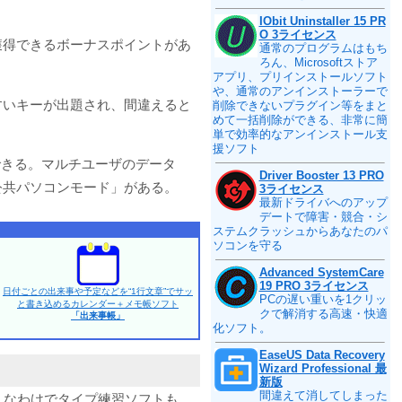
IObit Uninstaller 15 PR
O 3ライセンス
獲得できるボーナスポイントがあ
通常のプログラムはもち
ろん、Microsoftストア
アプリ、プリインストールソフト
や、通常のアンインストーラーで
すいキーが出題され、間違えると
削除できないプラグイン等をまと
めて一括削除ができる、非常に簡
単で効率的なアンインストール支
援ソフト
できる。マルチユーザのデータ
Driver Booster 13 PRO
公共パソコンモード」がある。
3ライセンス
最新ドライバへのアップ
デートで障害・競合・シ
ステムクラッシュからあなたのパ
ソコンを守る
Advanced SystemCare
19 PRO 3ライセンス
日付ごとの出来事や予定などを“1行文章”でサッ
PCの遅い重いを1クリッ
と書き込めるカレンダー＋メモ帳ソフト
クで解消する高速・快適
「出来事帳」
化ソフト。
EaseUS Data Recovery
Wizard Professional 最
新版
間違えて消してしまった
んなわけでタイプ練習ソフトも、