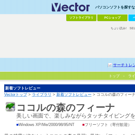
パソコンソフトを探すなら
ソフトライブラリ
PCショップ
ちょい読み!
SE
サーチトレ
トップ
ラ
新着ソフトレビュー
Vectorトップ
>
ライブラリ
>
新着ソフトレビュー
> ココルの森のフィー
ココルの森のフィーナ
美しい画面で、楽しみながらタッチタイピング
■
Windows XP/Me/2000/98/95/NT
■
フリーソフト（寄付歓迎）