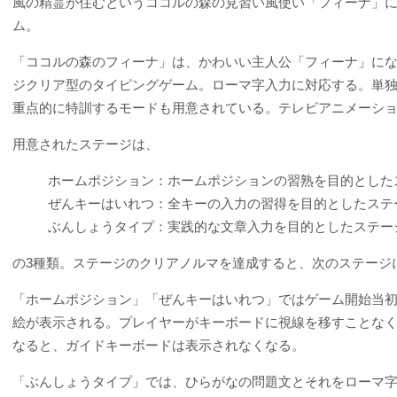
風の精霊が住むというココルの森の見習い風使い「フィーナ」
ム。
「ココルの森のフィーナ」は、かわいい主人公「フィーナ」に
ジクリア型のタイピングゲーム。ローマ字入力に対応する。単
重点的に特訓するモードも用意されている。テレビアニメーシ
用意されたステージは、
ホームポジション：ホームポジションの習熟を目的とした
ぜんキーはいれつ：全キーの入力の習得を目的としたステ
ぶんしょうタイプ：実践的な文章入力を目的としたステー
の3種類。ステージのクリアノルマを達成すると、次のステージ
「ホームポジション」「ぜんキーはいれつ」ではゲーム開始当
絵が表示される。プレイヤーがキーボードに視線を移すことな
なると、ガイドキーボードは表示されなくなる。
「ぶんしょうタイプ」では、ひらがなの問題文とそれをローマ