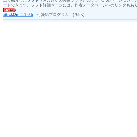
上で紹介したソフト（およびその関連ソフト）のソフト詳細ページにジャ
ードできます。ソフト詳細ページには、作者データページへのリンクもあ
StickOn!
1.1.0.5
付箋紙プログラム
(768K)