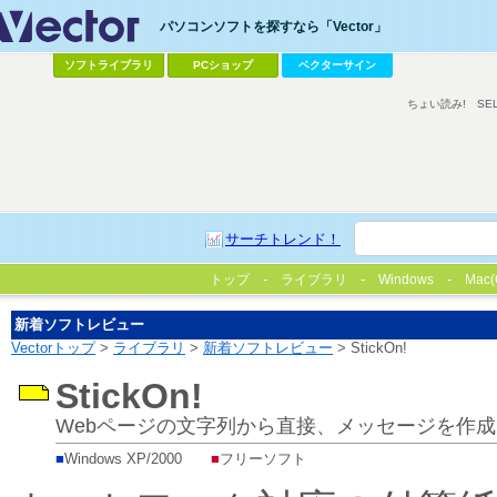
パソコンソフトを探すなら「Vector」
ソフトライブラリ
PCショップ
ベクターサイン
ちょい読み!
SE
サーチトレンド！
トップ
ライブラリ
Windows
Mac(
新着ソフトレビュー
Vectorトップ
>
ライブラリ
>
新着ソフトレビュー
> StickOn!
StickOn!
Webページの文字列から直接、メッセージを作
■
Windows XP/2000
■
フリーソフト