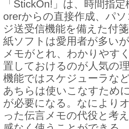
「StickOn!」は、時間指定機能や
orerからの直接作成、パ
ジ送受信機能を備えた付箋
紙ソフトは愛用者が多い
メモがとれ、わかりやす
置しておけるのが人気の
機能ではスケジューラな
あちらは使いこなすため
が必要になる。なにより
った伝言メモの代役と考
感なく使うことができる