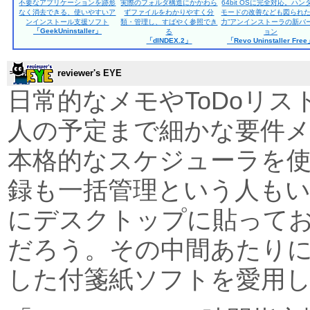
不要なアプリケーションを跡形
実際のフォルダ構造にかかわら
64bit OSに完全対応。ハン
なく消去できる、使いやすいア
ずファイルをわかりやすく分
モードの改善なども図られた
ンインストール支援ソフト
類・管理し、すばやく参照でき
力”アンインストーラの新バ
「GeekUninstaller」
る
ョン
「dINDEX.2」
「Revo Uninstaller Fre
reviewer's EYE
日常的なメモやToDoリ
人の予定まで細かな要件
本格的なスケジューラを
録も一括管理という人も
にデスクトップに貼って
だろう。その中間あたり
した付箋紙ソフトを愛用